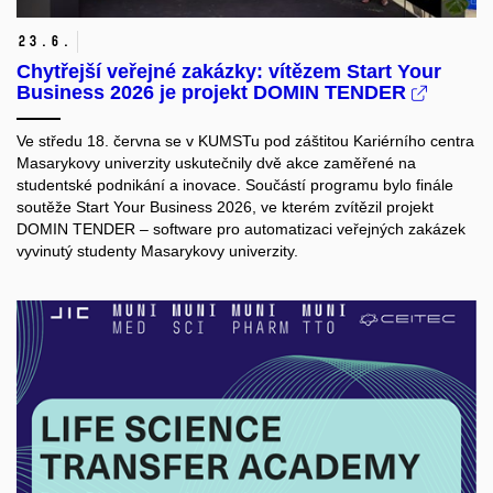
23.
6.
Chytřejší veřejné zakázky: vítězem Start Your
Business 2026 je projekt DOMIN TENDER
Ve středu 18. června se v KUMSTu pod záštitou Kariérního centra
Masarykovy univerzity uskutečnily dvě akce zaměřené na
studentské podnikání a inovace. Součástí programu bylo finále
soutěže Start Your Business 2026, ve kterém zvítězil projekt
DOMIN TENDER – software pro automatizaci veřejných zakázek
vyvinutý studenty Masarykovy univerzity.