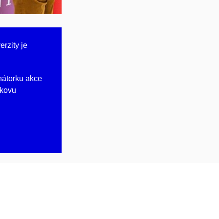
rzity je
inátorku akce
ykovu