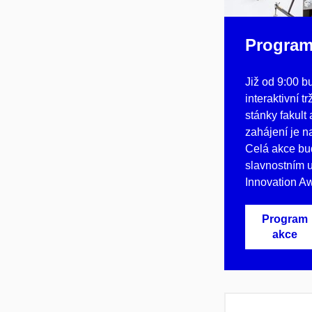
Program
Již od 9:00 b
interaktivní t
stánky fakult
zahájení je 
Celá akce b
slavnostním 
Innovation A
Program
akce