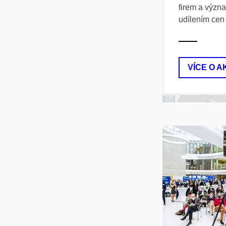
firem a význa
udílením ce
VÍCE O A