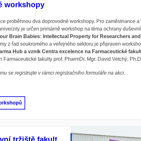
é workshopy
kce proběhnou dva doprovodné workshopy. Pro zaměstnance a
niverzity je určen primárně workshop na téma ochrany duševníh
our Brain Babies: Intellectual Property for Researchers an
firmy z řad soukromého a veřejného sektoru je připraven worksh
rma Hub a vznik Centra excelence na Farmaceutické fakul
 Farmaceutické fakulty prof. PharmDr. Mgr. David Vetchý, Ph.D
mu se registrujte v rámci registračního formuláře na akci.
orkshopů
vní tržiště fakult