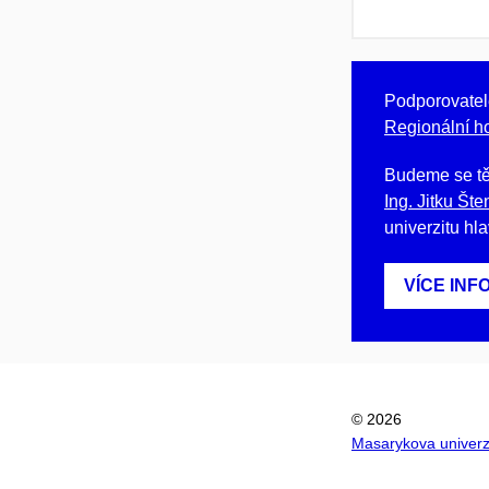
Podporovatel
Regionální h
Budeme se těš
Ing. Jitku Št
univerzitu hl
VÍCE INF
© 2026
Masarykova univerz