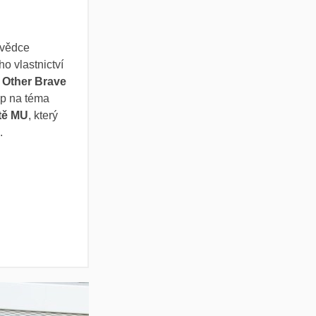
 vědce
o vlastnictví
d Other Brave
op na téma
tě MU
, který
.