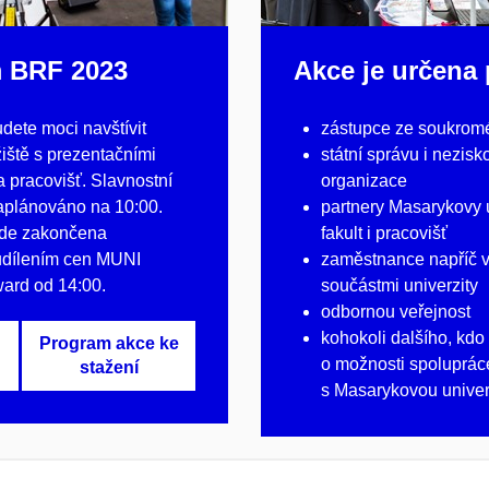
 BRF 2023
Akce je určena 
udete moci navštívit
zástupce ze soukrom
ržiště s prezentačními
státní správu i nezisk
 a pracovišť. Slavnostní
organizace
naplánováno na 10:00.
partnery Masarykovy u
ude zakončena
fakult i pracovišť
udílením cen MUNI
zaměstnance napříč 
ward od 14:00.
součástmi univerzity
odbornou veřejnost
kohokoli dalšího, kdo
Program akce ke
o možnosti spoluprác
stažení
s Masarykovou univer