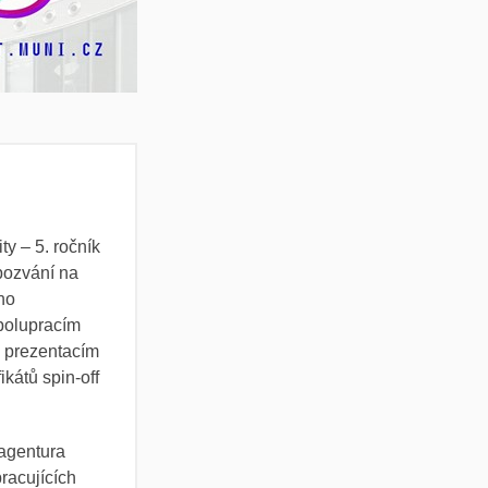
y – 5. ročník
pozvání na
ého
polupracím
, prezentacím
ikátů spin-off
 agentura
racujících