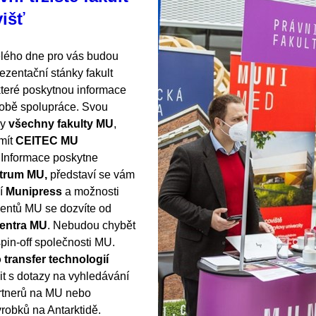
višť
lého dne pro vás budou
ezentační stánky fakult
které poskytnou informace
obě spolupráce. Svou
ly
všechny fakulty MU
,
mít
CEITEC MU
. Informace poskytne
ntrum MU,
představí se vám
ví
Munipress
a možnosti
dentů MU se dozvíte od
centra MU
. Nebudou chybět
pin-off společnosti MU.
transfer technologií
it s dotazy na vyhledávání
rtnerů na MU nebo
ýrobků na Antarktidě.