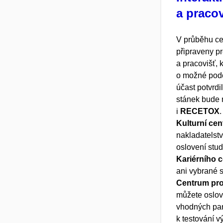
a praco
V průběhu ce
připraveny pr
a pracovišť, 
o možné pod
účast potvrdi
stánek bude 
i
RECETOX
Kulturní ce
nakladatelst
oslovení stu
Kariérního 
ani vybrané s
Centrum pro 
můžete oslov
vhodných pa
k testování v