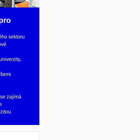
pro
ého sektoru
ové
niverzity,
všemi
 se zajímá
e
zitou