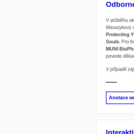
Odborn
V průběhu a
Masarykovy u
Protecting Y
Souls
. Pro 
MUNI BioPha
povede děkan
V případě záj
Anotace w
Interakti