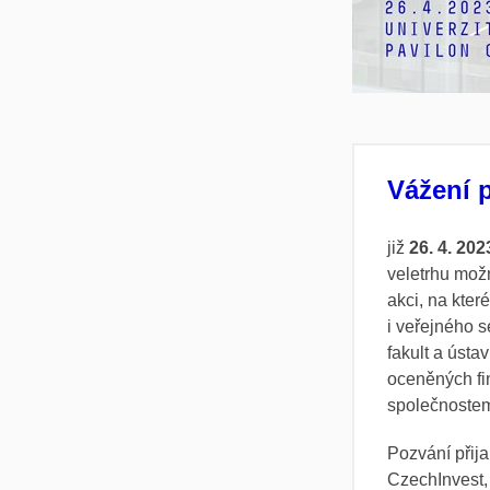
Vážení p
již
26. 4. 202
veletrhu mož
akci, na kter
i veřejného 
fakult a úst
oceněných fin
společnostem
Pozvání přij
CzechInvest,