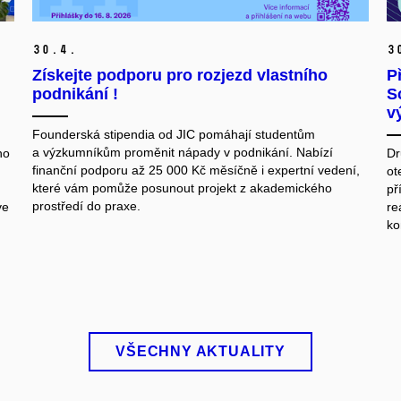
30.
4.
3
Získejte podporu pro rozjezd vlastního
P
podnikání !
S
v
Founderská stipendia od JIC pomáhají studentům
a výzkumníkům proměnit nápady v podnikání. Nabízí
ho
Dr
finanční podporu až 25 000 Kč měsíčně i expertní vedení,
ot
které vám pomůže posunout projekt z akademického
př
prostředí do praxe.
ve
re
ko
VŠECHNY AKTUALITY