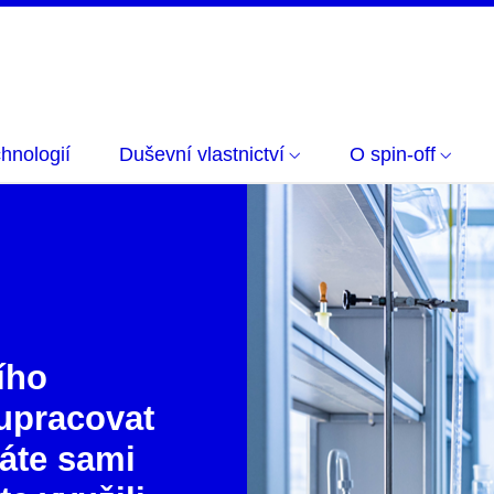
hnologií
Duševní vlastnictví
O spin-off
ího
lupracovat
áte sami