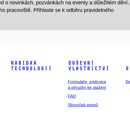
ed o novinkách, pozvánkách na eventy a důležitém dění,
eho pracoviště. Přihlaste se k odběru pravidelného
Nabídka
Duševní
technologií
vlastnictví
O
Formuláře, směrnice
Sp
a příručky ke stažení
FAQ
Slovníček pojmů