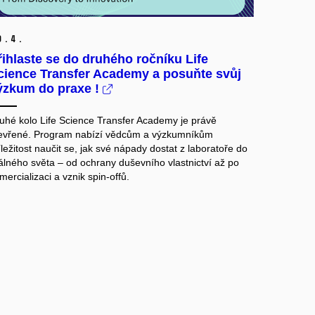
0.
4.
řihlaste se do druhého ročníku Life
cience Transfer Academy a posuňte svůj
ýzkum do praxe !
uhé kolo Life Science Transfer Academy je právě
evřené. Program nabízí vědcům a výzkumníkům
íležitost naučit se, jak své nápady dostat z laboratoře do
álného světa – od ochrany duševního vlastnictví až po
mercializaci a vznik spin-offů.