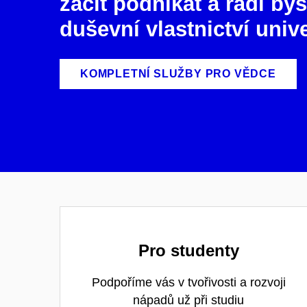
začít podnikat a rádi bys
duševní vlastnictví univ
KOMPLETNÍ SLUŽBY PRO VĚDCE
Pro studenty
Podpoříme vás v tvořivosti a rozvoji
nápadů už při studiu