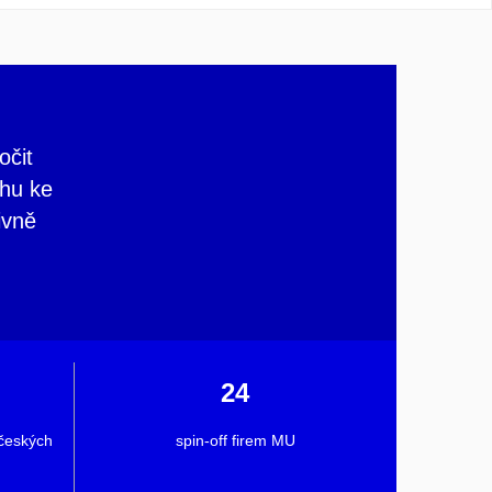
očit
ahu ke
ivně
24
 českých
spin-off firem MU