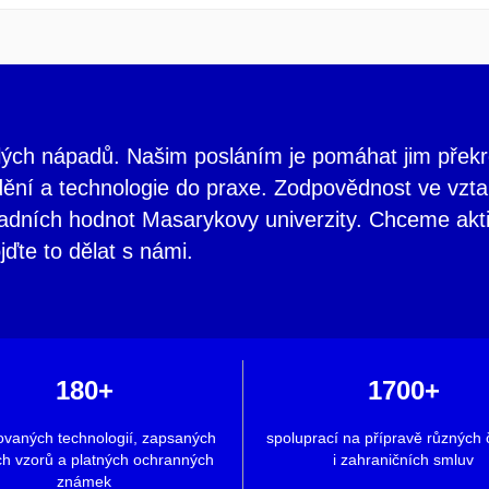
vělých nápadů. Našim posláním je pomáhat jim překr
ědění a technologie do praxe. Zodpovědnost ve vzt
ladních hodnot Masarykovy univerzity. Chceme akt
jďte to dělat s námi.
180+
1700+
ovaných technologií, zapsaných
spoluprací na přípravě různých
ch vzorů a platných ochranných
i zahraničních smluv
známek