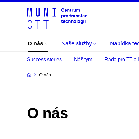
O nás
Naše služby
Nabídka tec
Success stories
Náš tým
Rada pro TT a 
O nás
O nás