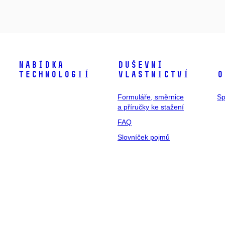
Nabídka
Duševní
technologií
vlastnictví
O
Formuláře, směrnice
Sp
a příručky ke stažení
FAQ
Slovníček pojmů