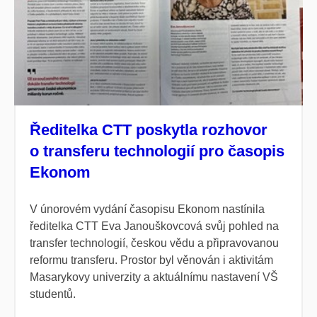
Ředitelka CTT poskytla rozhovor
o transferu technologií pro časopis
Ekonom
V únorovém vydání časopisu Ekonom nastínila
ředitelka CTT Eva Janouškovcová svůj pohled na
transfer technologií, českou vědu a připravovanou
reformu transferu. Prostor byl věnován i aktivitám
Masarykovy univerzity
a aktuálnímu nastavení VŠ
studentů.