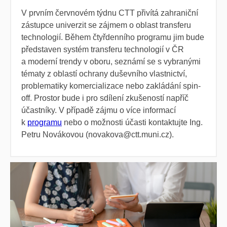
V prvním červnovém týdnu CTT přivítá zahraniční
zástupce univerzit se zájmem o oblast transferu
technologií. Během čtyřdenního programu jim bude
představen systém transferu technologií v ČR
a moderní trendy v oboru, seznámí se s vybranými
tématy z oblastí ochrany duševního vlastnictví,
problematiky komercializace nebo zakládání spin-
off. Prostor bude i pro sdílení zkušeností napříč
účastníky. V případě zájmu o více informací
k
programu
nebo o možnosti účasti kontaktujte Ing.
Petru Novákovou (novakova@ctt.muni.cz).