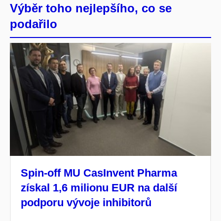
Výběr toho nejlepšího, co se
podařilo
Spin-off MU CasInvent Pharma
získal 1,6 milionu EUR na další
podporu vývoje inhibitorů