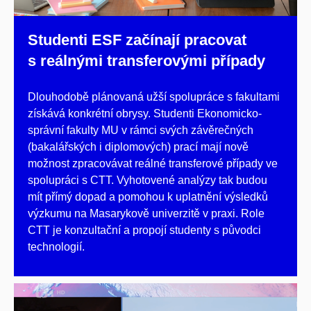
Studenti ESF začínají pracovat
s reálnými transferovými případy
Dlouhodobě plánovaná užší spolupráce s fakultami
získává konkrétní obrysy. Studenti Ekonomicko-
správní fakulty MU v rámci svých závěrečných
(bakalářských i diplomových) prací mají nově
možnost zpracovávat reálné transferové případy ve
spolupráci s CTT. Vyhotovené analýzy tak budou
mít přímý dopad a pomohou k uplatnění výsledků
výzkumu na Masarykově univerzitě v praxi. Role
CTT je konzultační a propojí studenty s původci
technologií.