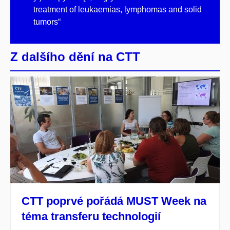
treatment of leukaemias, lymphomas and solid
tumors“
Z dalšího dění na CTT
CTT poprvé pořádá MUST Week na
téma transferu technologií