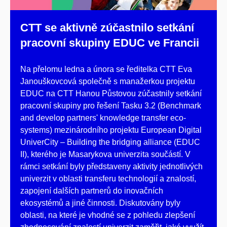
CTT se aktivně zúčastnilo setkání
pracovní skupiny EDUC ve Francii
Na přelomu ledna a února se ředitelka CTT Eva
Janouškovcová společně s manažerkou projektu
EDUC na CTT Hanou Půstovou zúčastnily setkání
pracovní skupiny pro řešení Tasku 3.2 (Benchmark
and develop partners' knowledge transfer eco-
systems) mezinárodního projektu European Digital
UniverCity – Building the bridging alliance (EDUC
II), kterého je Masarykova univerzita součástí.
V
rámci setkání byly
představeny aktivity jednotlivých
univerzit v oblasti transferu technologií a znalostí,
zapojení dalších partnerů do inovačních
ekosystémů a jiné činnosti. D
iskutovány byly
oblasti, na které je vhodné se z pohledu zlepšení