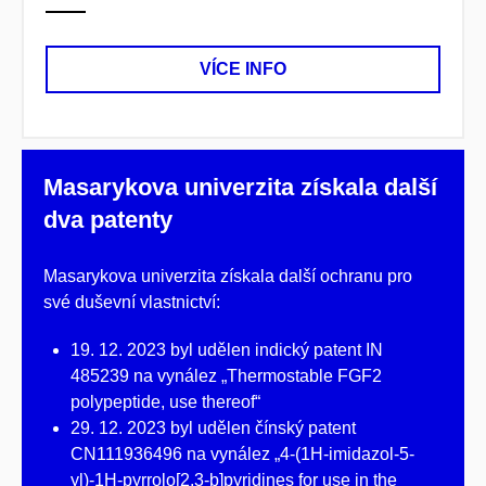
VÍCE INFO
Masarykova univerzita získala další
dva patenty
Masarykova univerzita získala další ochranu pro
své duševní vlastnictví:
19. 12. 2023 byl udělen indický patent IN
485239 na vynález „Thermostable FGF2
polypeptide, use thereof“
29. 12. 2023 byl udělen čínský patent
CN111936496 na vynález „4-(1H-imidazol-5-
yl)-1H-pyrrolo[2,3-b]pyridines for use in the