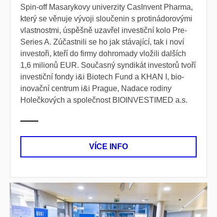
Spin-off Masarykovy univerzity CasInvent Pharma,
který se věnuje vývoji sloučenin s protinádorovými
vlastnostmi, úspěšně uzavřel investiční kolo Pre-
Series A. Zúčastnili se ho jak stávající, tak i noví
investoři, kteří do firmy dohromady vložili dalších
1,6 milionů EUR. Současný syndikát investorů tvoří
investiční fondy i&i Biotech Fund a KHAN I, bio-
inovační centrum i&i Prague, Nadace rodiny
Holečkových a společnost BIOINVESTIMED a.s.
VÍCE INFO