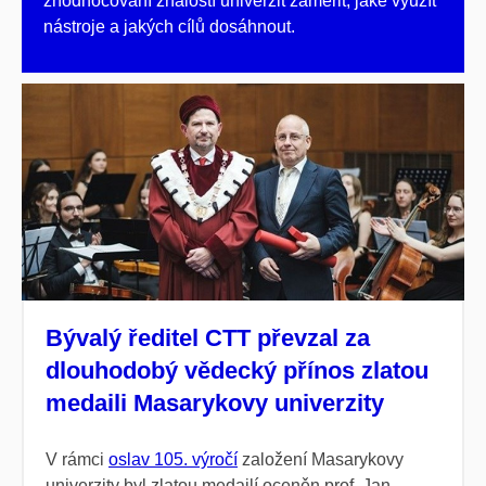
zhodnocování znalostí univerzit zaměřit, jaké využít
nástroje a jakých cílů dosáhnout.
Bývalý ředitel CTT převzal za
dlouhodobý vědecký přínos zlatou
medaili Masarykovy univerzity
V rámci
oslav 105. výročí
založení Masarykovy
univerzity byl zlatou medailí oceněn prof. Jan