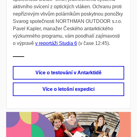
aktivního svícení z optických vláken. Ochranu proti
nepříznivým vlivům polárníkům poskytnou ponožky
Svarog společnosti NORTHMAN OUTDOOR s.r.o.
Pavel Kapler, manažer
Českého antarktického
výzkumného programu, vám poodhalí zajímavosti
o výpravě
v reportáži
Studia 6
(v čase 12:45).
Více o testování v Antarktidě
Více o letošní expedici