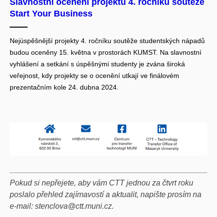
Slavnostní ocenění projektů 4. ročníku soutěže
Start Your Business
Nejúspěšnější projekty 4. ročníku soutěže studentských nápadů
budou oceněny 15. května v prostorách KUMST. Na slavnostní
vyhlášení a setkání s úspěšnými studenty je zvána široká
veřejnost, kdy projekty se o ocenění utkají ve finálovém
prezentačním kole 24. dubna 2024.
Pokud si nepřejete, aby vám CTT jednou za čtvrt roku
poslalo přehled zajímavostí a aktualit, napište prosím na
e-mail: stenclova@ctt.muni.cz.