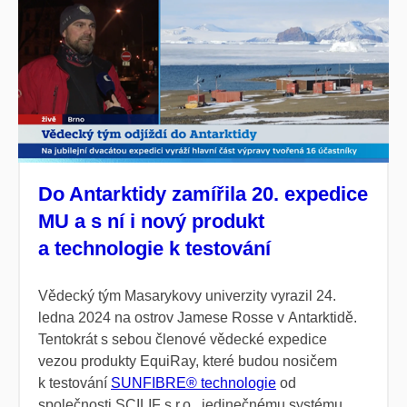
Do Antarktidy zamířila 20. expedice
MU a s ní i nový produkt
a technologie k testování
Vědecký tým
Masarykovy univerzity
vyrazil 24.
ledna 2024 na ostrov Jamese Rosse v Antarktidě.
Tentokrát s sebou členové vědecké expedice
vezou produkty EquiRay, které budou nosičem
k testování
SUNFIBRE® technologie
od
společnosti SCILIF s.r.o., jedinečnému systému