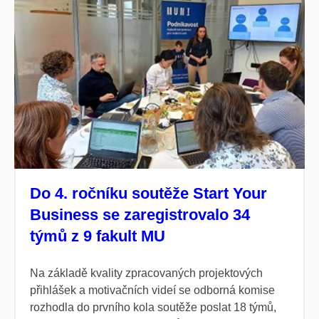
Do 4. ročníku soutěže Start Your
Business se zaregistrovalo 34
týmů z 9 fakult MU
Na základě kvality zpracovaných projektových
přihlášek a motivačních videí se odborná komise
rozhodla do prvního kola soutěže poslat 18 týmů,