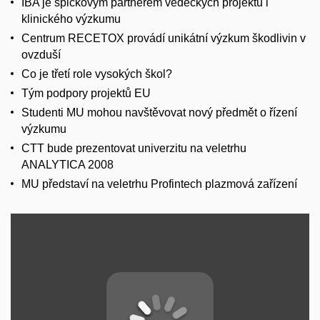
IBA je špičkovým partnerem vědeckých projektů i
klinického výzkumu
Centrum RECETOX provádí unikátní výzkum škodlivin v
ovzduší
Co je třetí role vysokých škol?
Tým podpory projektů EU
Studenti MU mohou navštěvovat nový předmět o řízení
výzkumu
CTT bude prezentovat univerzitu na veletrhu
ANALYTICA 2008
MU představí na veletrhu Profintech plazmová zařízení