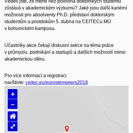
Věděli jste, že méně než polovina doktorských studentů
zůstává v akademickém výzkumu? Jaké jsou další kariérní
možnosti pro absolventy Ph.D. představí doktorským
studentům a postdokům 5. dubna na CEITECu MU
v bohunickém kampusu.
Účastníky akce čekají diskusní sekce na téma práce
v průmyslu, podnikání a startupů a dalších možností mimo
akademickou sféru.
Pro více informací a registraci
navštivte:
ceitec.eu/eurostempeers2018
+
–
⌂
⤢