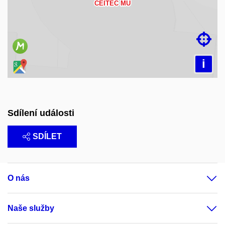
Načítám mapu…

i
Sdílení události
SDÍLET
O nás
Naše služby