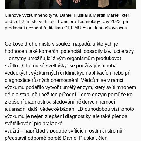
Členové výzkumného týmu Daniel Pluskal a Martin Marek, kteří
obdrželi 2. místo ve finále Transfera Technology Day 2023, při
předávání ocenění ředitelkou CTT MU Evou Janouškovcovou
Celkové druhé místo v soutěži nápadů, u kterých je
hodnocen také komerční potenciál, obsadily tzv. luciferázy
–
enzymy umožňující živým organismům produkovat
světlo.
„
Chemické světlušky
“
se používají v mnoha
vědeckých, výzkumných či klinických aplikacích nebo při
diagnostice různých onemocnění. Vědcům se v rámci
výzkumu podařilo vytvořit umělý enzym, který svítí mnohem
déle a stabilněji než ten přírodní. Tento enzym pomůže ke
zlepšení diagnostiky, sledování některých nemocí
a usnadní další vědecké bádání. „Dlouhodobou vizí tohoto
výzkumu je nejen zlepšení diagnostiky, ale také přenos
světélkování pro praktické
využití – například v podobě svítících rostlin či stromů,
“
představil odborné porotě Daniel Pluskal, člen