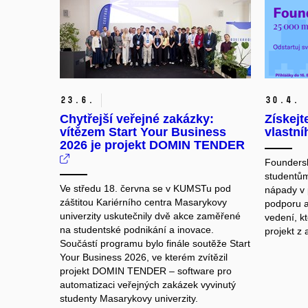
23.
6.
30.
4.
Chytřejší veřejné zakázky:
Získejt
vítězem Start Your Business
vlastní
2026 je projekt DOMIN TENDER
Foundersk
studentů
Ve středu 18. června se v KUMSTu pod
nápady v 
záštitou Kariérního centra Masarykovy
podporu a
univerzity uskutečnily dvě akce zaměřené
vedení, k
na studentské podnikání a inovace.
projekt z
Součástí programu bylo finále soutěže Start
Your Business 2026, ve kterém zvítězil
projekt DOMIN TENDER – software pro
automatizaci veřejných zakázek vyvinutý
studenty Masarykovy univerzity.