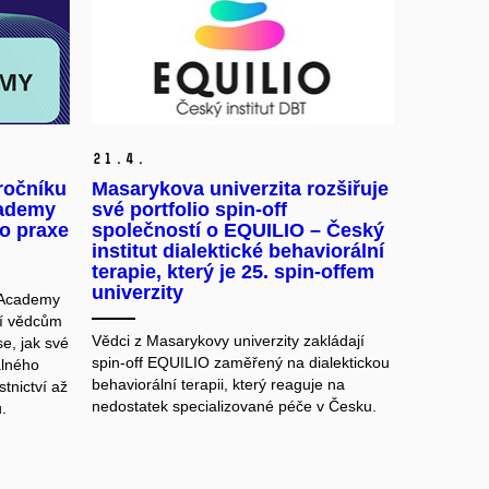
21.
4.
ročníku
Masarykova univerzita rozšiřuje
cademy
své portfolio spin‑off
o praxe
společností o EQUILIO – Český
institut dialektické behaviorální
terapie, který je 25. spin‑offem
univerzity
r Academy
zí vědcům
Vědci z
Masarykovy univerzity
zakládají
se, jak své
spin-off EQUILIO zaměřený na dialektickou
álného
behaviorální terapii, který reaguje na
tnictví až
nedostatek specializované péče v Česku.
.