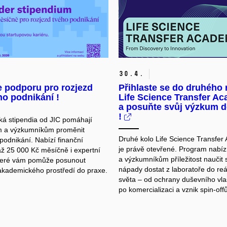
30.
4.
e podporu pro rozjezd
Přihlaste se do druhého 
ho podnikání !
Life Science Transfer A
a posuňte svůj výzkum d
!
á stipendia od JIC pomáhají
m a výzkumníkům proměnit
Druhé kolo Life Science Transfe
podnikání. Nabízí finanční
je právě otevřené. Program nabí
ž 25 000 Kč měsíčně i expertní
a výzkumníkům příležitost naučit 
teré vám pomůže posunout
nápady dostat z laboratoře do re
 akademického prostředí do praxe.
světa – od ochrany duševního vlas
po komercializaci a vznik spin-offů