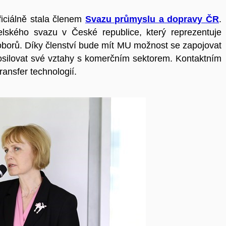
ficiálně stala členem
Svazu průmyslu a dopravy ČR
.
elského svazu v České republice, který reprezentuje
oborů. Díky členství bude mít MU možnost se zapojovat
 posilovat své vztahy s komerčním sektorem. Kontaktním
ansfer technologií.