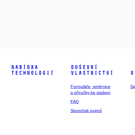
Nabídka
Duševní
technologií
vlastnictví
O
Formuláře, směrnice
Sp
a příručky ke stažení
FAQ
Slovníček pojmů