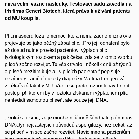
mívá velmi vážné následky. Testovací sadu zavedla na
trh firma Generi Biotech, která práva k užívání patentu
od MU koupila.
Plicní aspergilóza je nemoc, která nemá žádné příznaky a
projevuje se jako běžný zápal plic. „Pro její odhalení bylo
až dosud nutné provést pacientovi výplach plic
fyziologickým roztokem a pak čekat, zda se v tomto vzorku
plíseň začne rozvíjet. To však trvalo i několik dnů až týdnů
a plíseň mezitím bujela i v plicích pacienta,“ popisuje
nevýhody tradiční metody diagnózy Martina Lengerová
z Lékařské fakulty MU. Vědci se proto rozhodli navrhnout
postup, při kterém by v roztoku získaném výplachem plic
nehledali samotnou plíseň, ale pouze její DNA.
„Prokázali jsme, že je mnohem účinnější odhalit přítomnost
DNA čtyř nejčastějších původců aspergilózy, než čekat, až
se plíseň v misce začne rozvíjet. Navíc mnoha pacientům