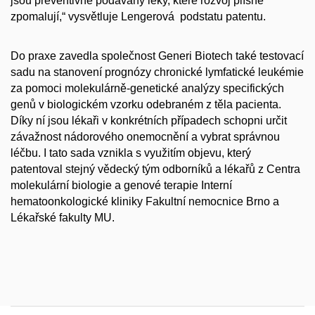
jsou preventivně podávány léky, které rozvoj plísně
zpomalují,“ vysvětluje Lengerová podstatu patentu.
Do praxe zavedla společnost Generi Biotech také testovací
sadu na stanovení prognózy chronické lymfatické leukémie
za pomoci molekulárně-genetické analýzy specifických
genů v biologickém vzorku odebraném z těla pacienta.
Díky ní jsou lékaři v konkrétních případech schopni určit
závažnost nádorového onemocnění a vybrat správnou
léčbu. I tato sada vznikla s využitím objevu, který
patentoval stejný vědecký tým odborníků a lékařů z Centra
molekulární biologie a genové terapie Interní
hematoonkologické kliniky Fakultní nemocnice Brno a
Lékařské fakulty MU.