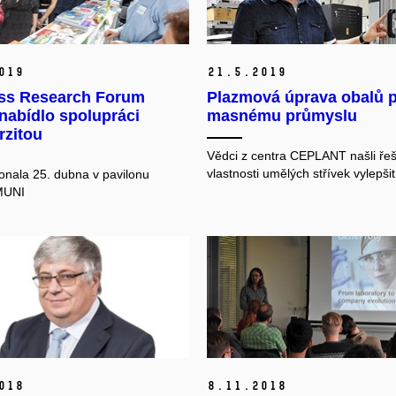
019
21.
5.
2019
ss Research Forum
Plazmová úprava obalů
 nabídlo spolupráci
masnému průmyslu
rzitou
Vědci z centra CEPLANT našli řeš
vlastnosti umělých střívek vylepšit
onala 25. dubna v pavilonu
MUNI
018
8.
11.
2018