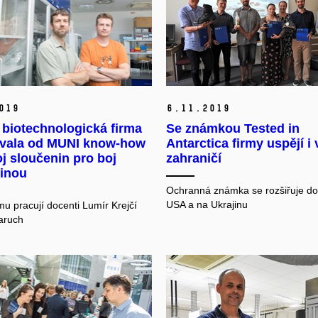
019
6.
11.
2019
 biotechnologická firma
Se známkou Tested in
ovala od MUNI know-how
Antarctica firmy uspějí i 
j sloučenin pro boj
zahraničí
vinou
Ochranná známka se rozšiřuje do
USA a na Ukrajinu
u pracují docenti Lumír Krejčí
aruch