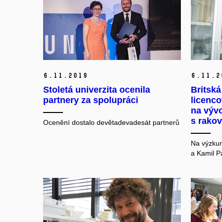
6.
11.
2019
6.
11.
2
Stoletá univerzita ocenila
Britská
partnery za spolupráci
licenc
na vývo
s rako
Ocenění dostalo devětadevadesát partnerů
Na výzkum
a Kamil P