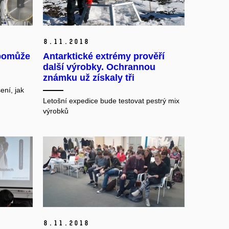
8.
11.
2018
 pomůže
Antarktické extrémy prověří
další výrobky. Ochrannou
známku už získaly tři
ení, jak
Letošní expedice bude testovat pestrý mix
výrobků
8.
11.
2018