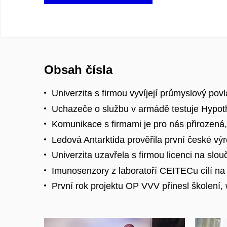
Obsah čísla
Univerzita s firmou vyvíjejí průmyslový po
Uchazeče o službu v armádě testuje Hypot
Komunikace s firmami je pro nás přirozená
Ledová Antarktida prověřila první české vý
Univerzita uzavřela s firmou licenci na s
Imunosenzory z laboratoří CEITECu cílí na 
První rok projektu OP VVV přinesl školení,