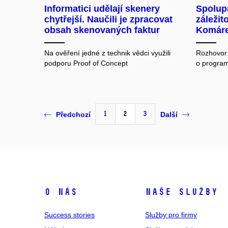
Informatici udělají skenery
Spolupr
chytřejší. Naučili je zpracovat
záležit
obsah skenovaných faktur
Komár
Na ověření jedné z technik vědci využili
Rozhovor
podporu Proof of Concept
o progra
1
2
3
Předchozí
Další
O nás
Naše služby
Success stories
Služby pro firmy