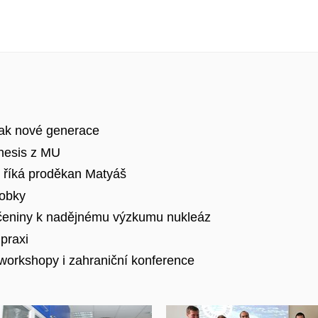
vlak nové generace
hesis z MU
, říká proděkan Matyáš
robky
loučeniny k nadějnému výzkumu nukleáz
praxi
 workshopy i zahraniční konference