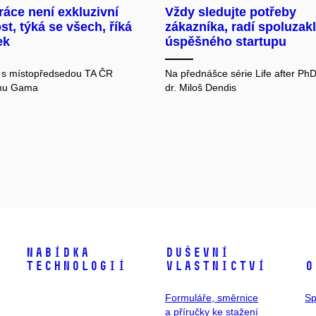
áce není exkluzivní
Vždy sledujte potřeby
ost, týká se všech, říká
zákazníka, radí spoluzak
ek
úspěšného startupu
 s místopředsedou TA ČR
Na přednášce série Life after PhD
mu Gama
dr. Miloš Dendis
Nabídka
Duševní
technologií
vlastnictví
O
Formuláře, směrnice
Sp
a příručky ke stažení